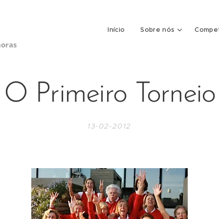
Início
Sobre nós
Compet
horas
O Primeiro Torneio
13-02-2012