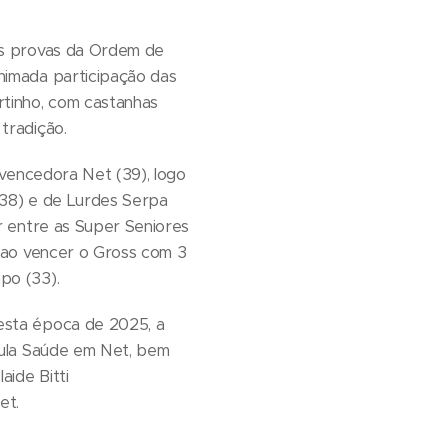
as provas da Ordem de
nimada participação das
tinho, com castanhas
tradição.
a vencedora Net (39), logo
(38) e de Lurdes Serpa
r entre as Super Seniores
e ao vencer o Gross com 3
po (33).
sta época de 2025, a
aula Saúde em Net, bem
ide Bitti
et.