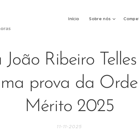
Início
Sobre nós
Compet
horas
 João Ribeiro Telles
tima prova da Ord
Mérito 2025
11-11-2025