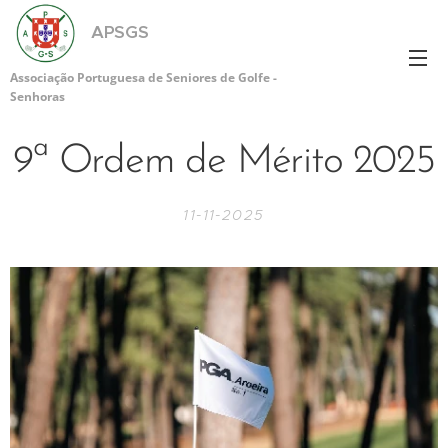
APSGS
Associação Portuguesa de Seniores de Golfe -
Senhoras
9ª Ordem de Mérito 2025
11-11-2025