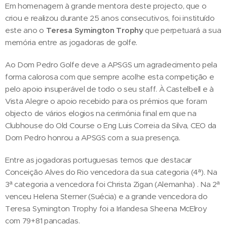
Em homenagem à grande mentora deste projecto, que o
criou e realizou durante 25 anos consecutivos, foi instituído
este ano o
Teresa Symington Trophy
que perpetuará a sua
memória entre as jogadoras de golfe.
Ao Dom Pedro Golfe deve a APSGS um agradecimento pela
forma calorosa com que sempre acolhe esta competição e
pelo apoio insuperável de todo o seu staff. À Castelbell e à
Vista Alegre o apoio recebido para os prémios que foram
objecto de vários elogios na cerimónia final em que na
Clubhouse do Old Course o Eng Luis Correia da Silva, CEO da
Dom Pedro honrou a APSGS com a sua presença.
Entre as jogadoras portuguesas temos que destacar
Conceição Alves do Rio vencedora da sua categoria (4ª). Na
3ª categoria a vencedora foi Christa Zigan (Alemanha) . Na 2ª
venceu Helena Sterner (Suécia) e a grande vencedora do
Teresa Symington Trophy foi a Irlandesa Sheena McElroy
com 79+81 pancadas.