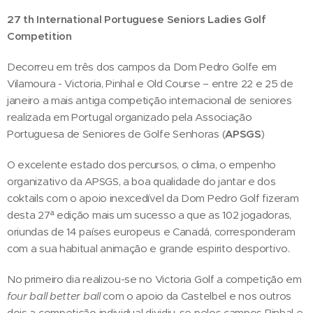
27 th International Portuguese Seniors Ladies Golf
Competition
Decorreu em três dos campos da Dom Pedro Golfe em
Vilamoura - Victoria, Pinhal e Old Course – entre 22 e 25 de
janeiro a mais antiga competição internacional de seniores
realizada em Portugal organizado pela Associação
Portuguesa de Seniores de Golfe Senhoras (
APSGS
)
O excelente estado dos percursos, o clima, o empenho
organizativo da APSGS, a boa qualidade do jantar e dos
coktails com o apoio inexcedível da Dom Pedro Golf fizeram
desta 27ª edição mais um sucesso a que as 102 jogadoras,
oriundas de 14 países europeus e Canadá, corresponderam
com a sua habitual animação e grande espirito desportivo.
No primeiro dia realizou-se no Victoria Golf a competição em
four ball better ball
com o apoio da Castelbel e nos outros
dois a competição individual dividiu-se pelos campos Pinhal e